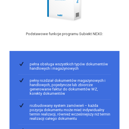
Podstawowe funkcje programu Subiekt NEXO:
pełna obsługa wszystkich typów dokumentów
handlowych i magazynowych
pełny rozdział dokumentów magazynowych i
handlowych, pojedyncze lub zbiorcze
generowanie faktur do dokumentów WZ,
korekty dokumentów
rozbudowany system zamówień – każda
pozycja dokumentu może mieć indywidualny
termin realizacji, również wcześniejszy niż termin
realizacji całego dokumentu