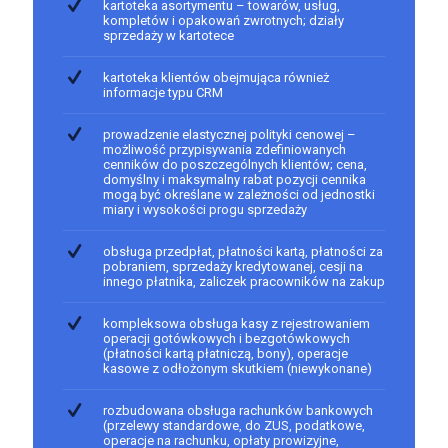
kartoteka asortymentu – towarów, usług,
kompletów i opakowań zwrotnych; działy
sprzedaży w kartotece
kartoteka klientów obejmująca również
informacje typu CRM
prowadzenie elastycznej polityki cenowej –
możliwość przypisywania zdefiniowanych
cenników do poszczególnych klientów; cena,
domyślny i maksymalny rabat pozycji cennika
mogą być określane w zależności od jednostki
miary i wysokości progu sprzedaży
obsługa przedpłat, płatności kartą, płatności za
pobraniem, sprzedaży kredytowanej, cesji na
innego płatnika, zaliczek pracowników na zakup
kompleksowa obsługa kasy z rejestrowaniem
operacji gotówkowych i bezgotówkowych
(płatności kartą płatniczą, bony), operacje
kasowe z odłożonym skutkiem (niewykonane)
rozbudowana obsługa rachunków bankowych
(przelewy standardowe, do ZUS, podatkowe,
operacje na rachunku, opłaty prowizyjne,