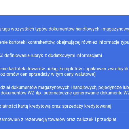
sługa wszystkich typów dokumentów handlowych i magazynow
nie kartoteki kontrahentów, obejmującej również informacje ty
ć definiowania rubryk z dodatkowymi informacjami
nie kartoteki towarów, usług, kompletów i opakowań zwrotnych
poziomów cen sprzedaży w tym ceny walutowe)
zdział dokumentów magazynowych i handlowych, pojedyncze lub
o dokumentów WZ itp.; automatyczne generowanie dokumentu WZ
płatności kartą kredytową oraz sprzedaży kredytowanej
zamówień z rezerwacją towarów oraz zaliczek i przedpłat