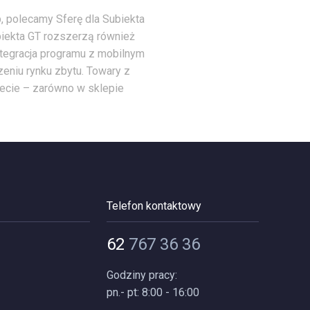
, polecamy Sferę dla Subiekta
iekta GT rozszerzą również
Integracja programu z mobilnym
eniu rynku zbytu. Towary z
necie – zarówno w sklepie
Telefon kontaktowy
62
767 36 36
Godziny pracy:
pn.- pt: 8:00 - 16:00