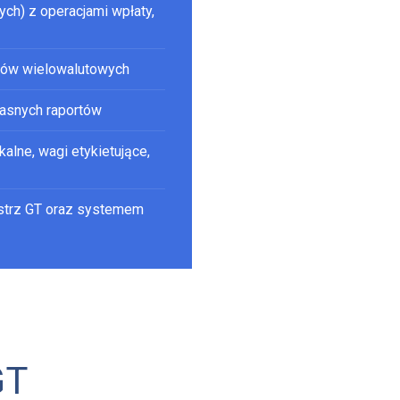
h) z operacjami wpłaty,
nków wielowalutowych
łasnych raportów
alne, wagi etykietujące,
istrz GT oraz systemem
GT