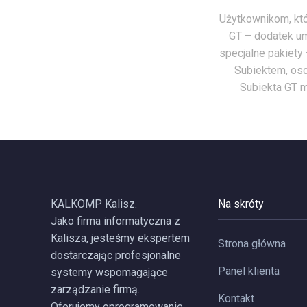
Użytkownikom, któ
GT – dodatek um
specjalne pakiety
Subiektem, osc
Subiekta GT m
KALKOMP Kalisz.
Na skróty
Jako firma informatyczna z
Kalisza, jesteśmy ekspertem
Strona główna
dostarczając profesjonalne
Panel klienta
systemy wspomagające
zarządzanie firmą.
Kontakt
Oferujemy oprogramowanie