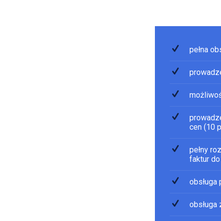
pełna ob
prowadze
możliwoś
prowadze
cen (10 
pełny ro
faktur d
obsługa 
obsługa 