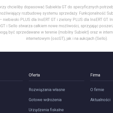
rzy chcieliby dopasować Subiekta GT do specyficznych potrzeb
ożliwiający rozbudowę systemu sprzedaży. Funkcjonalność Sub
 – niebieski PLUS dla InsERT GT i zielony PLUS dla InsERT GT. 
GT i Sello stwarza całkiem nowe możliwości, sprzyjając poszerz
ogą być sprzedawane w terenie (mobilny Subiekt) oraz w inter
internetowym (oscGT), jak i na aukcjach (Sello).
Oferta
Firma
Rozwiązania własne
O firmie
Gotowe wdrożenia
Aktualności
Urządzenia fiskalne