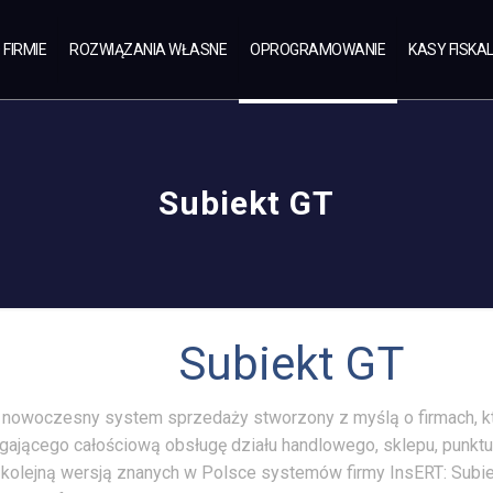
 FIRMIE
ROZWIĄZANIA WŁASNE
OPROGRAMOWANIE
KASY FISKA
Subiekt GT
Subiekt GT
 nowoczesny system sprzedaży stworzony z myślą o firmach, 
ającego całościową obsługę działu handlowego, sklepu, punkt
st kolejną wersją znanych w Polsce systemów firmy InsERT: Subiek