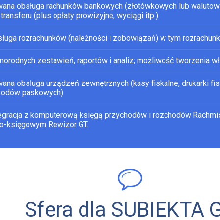
ana obsługa rachunków bankowych (złotówkowych lub walutowyc
 transferu (plus opłaty prowizyjne, wyciągi itp.)
sługa rozrachunków (należności i zobowiązań) w tym rozrachu
żnorodnych zestawień, raportów i analiz; możliwość tworzenia w
ana obsługa urządzeń zewnętrznych (kasy fiskalne, drukarki fisk
 kodów paskowych)
tegracja z komputerową księgą przychodów i rozchodów Rachm
o-księgowym Rewizor GT.
Sfera dla SUBIEKTA 