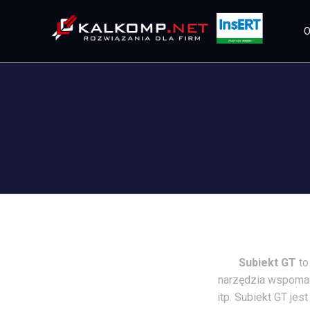
O
Subiekt GT
to
narzędzia wspomag
itp. Subiekt GT je