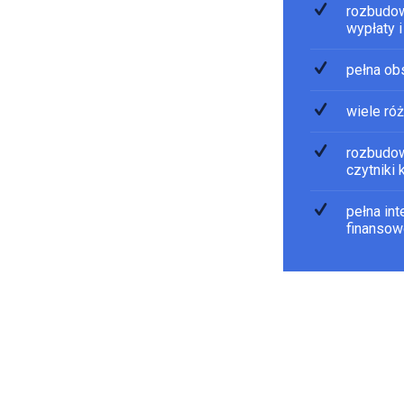
rozbudow
wypłaty i
pełna ob
wiele ró
rozbudow
czytniki
pełna in
finansow