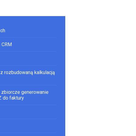
ych
pu CRM
 z rozbudowaną kalkulacją
 zbiorcze generowanie
 do faktury