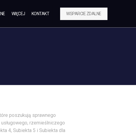
WSPARCIE ZDALNE
LNE
WIĘCEJ
KONTAKT
które poszukują sprawnego
u usługowego, rzemieślniczego
ta 4, Subiekta 5 i Subiekta dla