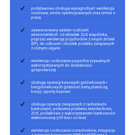
podstawowa obsługa wynagrodzeń: ewidencja
osobowa, umów cywilnoprawnych oraz umów o
pracę
zaawansowany system rozliczeń
właścicielskich: od składek ZUS wspólnika,
poprzez ewidencję przychodów z innych źródeł
(EP), do odliczeń i obniżek podatku związanych
z różnymi ulgami
ewidencja i rozliczanie pojazdów prywatnych
wykorzystywanych do działalności
gospodarczej
obsługa operacji kasowych gotówkowych i
bezgotówkowych (płatność kartą płatniczą,
bony), raporty kasowe
obsługa operacji związanych z rachunkami
bankowymi, polecenia przelewu standardowe,
ZUS, podatkowe z wykorzystaniem bankowości
elektronicznej (off-line i on-line)
ewidencja i rozliczanie rozrachunków, integracja
z zapisami księgowymi KPiR bądź EP oraz z